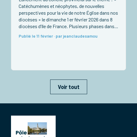
Catéchumènes et néophytes, de nouvelles
E
perspectives pour la vie de notre Église dans nos
diocèses » le dimanche 1 er février 2026 dans 8
«
diocèses d’Ile de France. Plusieurs phases dans
l
ce concile: La phase de consultation(janvier –
g
Publié le 11 février · par jeanclaudesamou
juillet 2026) Le temps de discernement etde
p
rédaction […]
d
d
P
Voir tout